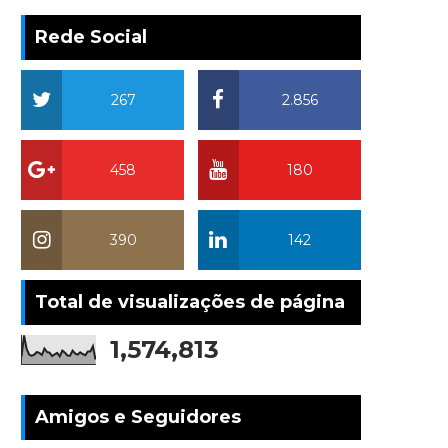
Rede Social
267
2.856
458
180
390
142
Total de visualizações de página
1,574,813
Amigos e Seguidores