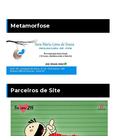
Metamorfose
Parceiros de Site