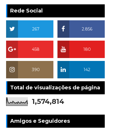
Rede Social
267
2.856
458
180
390
142
Total de visualizações de página
1,574,814
Amigos e Seguidores