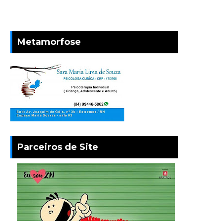
Metamorfose
Parceiros de Site