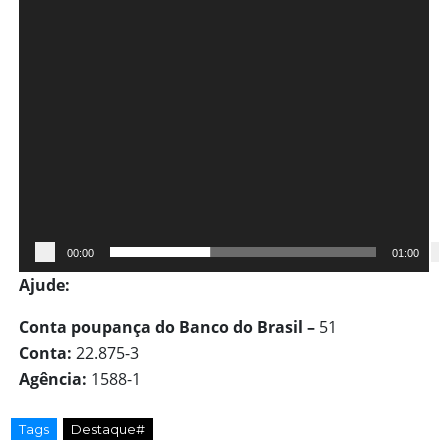
e
v
í
d
e
o
00:00
01:00
Ajude:
Conta poupança do Banco do Brasil –
51
Conta:
22.875-3
Agência:
1588-1
Tags
Destaque#