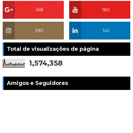
458
180
390
142
Total de visualizações de página
1,574,358
Amigos e Seguidores