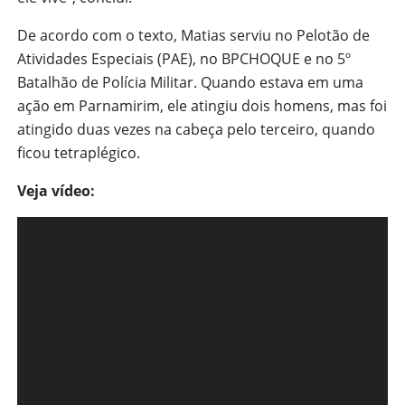
De acordo com o texto, Matias serviu no Pelotão de
Atividades Especiais (PAE), no BPCHOQUE e no 5º
Batalhão de Polícia Militar. Quando estava em uma
ação em Parnamirim, ele atingiu dois homens, mas foi
atingido duas vezes na cabeça pelo terceiro, quando
ficou tetraplégico.
Veja vídeo:
T
o
c
a
d
o
r
d