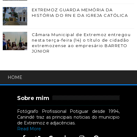
EXTREMOZ GUARDA MEMÓRIA DA
HISTÓRIA DO RN E DA IGREJA CATÓLICA
Câmara Municipal de Extremoz entregou
nesta terça-feira (14) o título de cidadão
extremozense ao empresário BARRETO
JÚNIOR
HOME
Sobre mim
Fotógrafo Profissional Potiguar desde 1994,
Canindé traz as principais noticias do municipio
de Extremoz e adjacências.
Read More