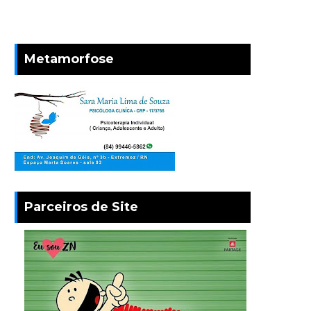
Metamorfose
Parceiros de Site