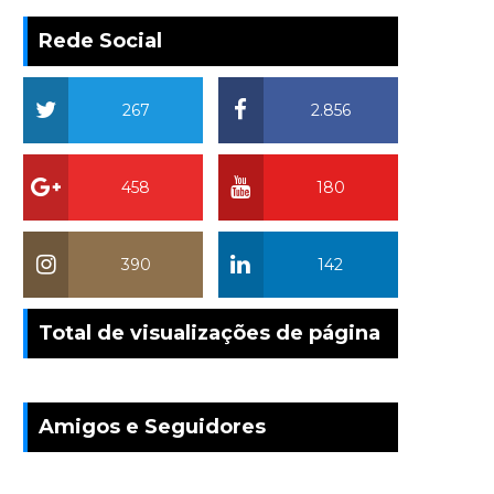
Rede Social
267
2.856
458
180
390
142
Total de visualizações de página
Amigos e Seguidores