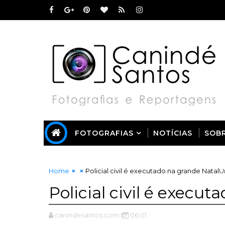
FOTOGRAFIAS
NOTÍCIAS
SOB
Home
Policial civil é executado na grande Natal
U
Policial civil é execu
canindesantos.com.br
06:01