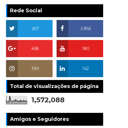
Rede Social
267
2.856
458
180
390
142
Total de visualizações de página
1,572,088
Amigos e Seguidores