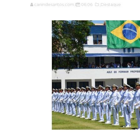
canindesantos.com.br
06:06
,Destaque