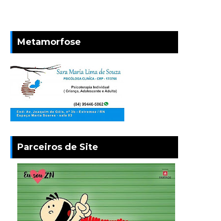
Metamorfose
Parceiros de Site