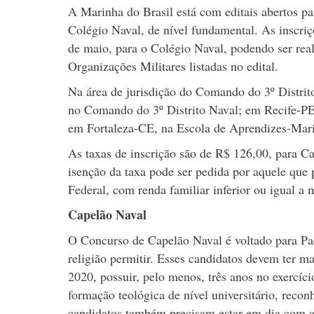
A Marinha do Brasil está com editais abertos pa
Colégio Naval, de nível fundamental. As inscriç
de maio, para o Colégio Naval, podendo ser rea
Organizações Militares listadas no edital.
Na área de jurisdição do Comando do 3º Distrit
no Comando do 3º Distrito Naval; em Recife-PE
em Fortaleza-CE, na Escola de Aprendizes-Mari
As taxas de inscrição são de R$ 126,00, para C
isenção da taxa pode ser pedida por aquele que 
Federal, com renda familiar inferior ou igual a
Capelão Naval
O Concurso de Capelão Naval é voltado para Pad
religião permitir. Esses candidatos devem ter m
2020, possuir, pelo menos, três anos no exercíci
formação teológica de nível universitário, reconh
candidatos também precisam estar em dia com as 