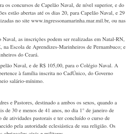
ra os concursos de Capelão Naval, de nível superior, e do
ões estão abertas até os dias 20, para Capelão Naval, e 29
lizadas no site www.ingressonamarinha.mar.mil.br, ou nas
o Naval, as inscrições podem ser realizadas em Natal-RN,
, na Escola de Aprendizes-Marinheiros de Pernambuco; e
nheiros do Ceará.
apelão Naval, e de R$ 105,00, para o Colégio Naval. A
pertence à família inscrita no CadÚnico, do Governo
 meio salário-mínimo.
res e Pastores, destinado a ambos os sexos, quando a
ais de 30 e menos de 41 anos, no dia 1° de janeiro de
o de atividades pastorais e ter concluído o curso de
ecido pela autoridade eclesiástica de sua religião. Os
obrigações civis e militares.