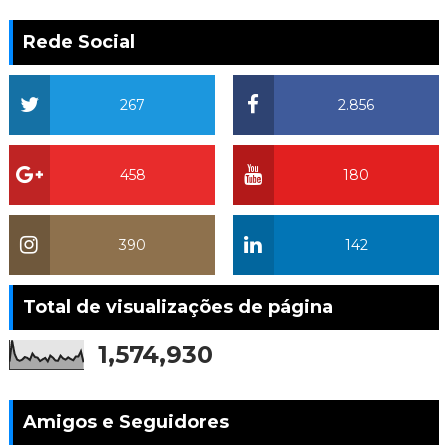
Rede Social
267
2.856
458
180
390
142
Total de visualizações de página
1,574,930
Amigos e Seguidores