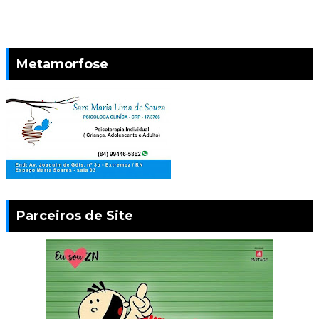
Metamorfose
Parceiros de Site