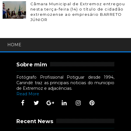
Câmara Municipal de Extremoz entregou
nesta terça-feira (14) o título de cidadão
extremozense ao empresário BARRETO
JÚNIOR
HOME
Sobre mim
Fotógrafo Profissional Potiguar desde 1994,
Canindé traz as principais noticias do municipio
de Extremoz e adjacências.
Read More
Recent News