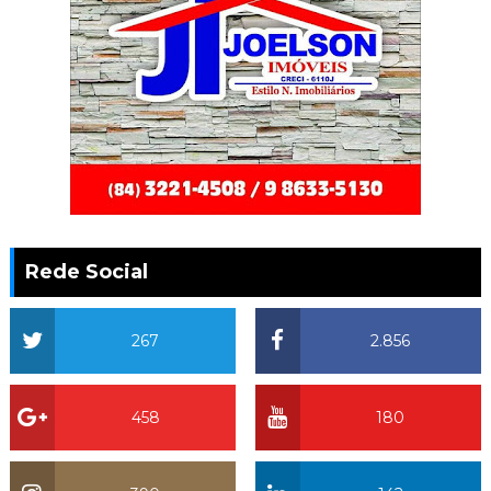
Rede Social
267
2.856
458
180