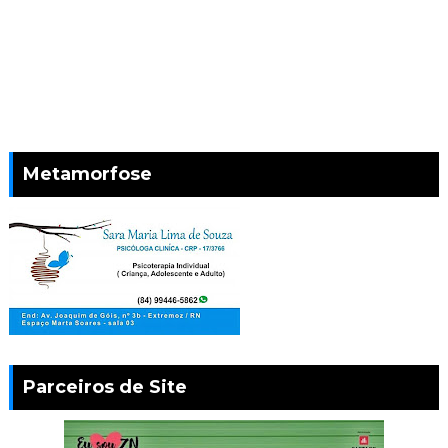
Metamorfose
Parceiros de Site