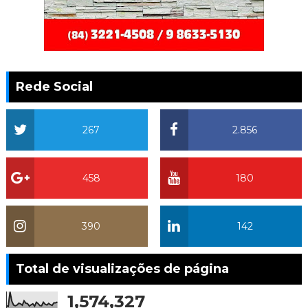
Rede Social
267
2.856
458
180
390
142
Total de visualizações de página
1,574,327