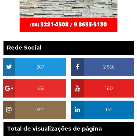
Rede Social
267
2.856
458
180
390
142
Total de visualizações de página