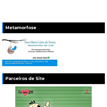
Metamorfose
Parceiros de Site