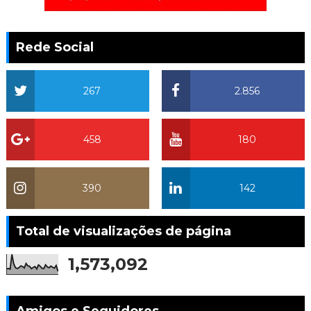
Rede Social
267
2.856
458
180
390
142
Total de visualizações de página
1,573,092