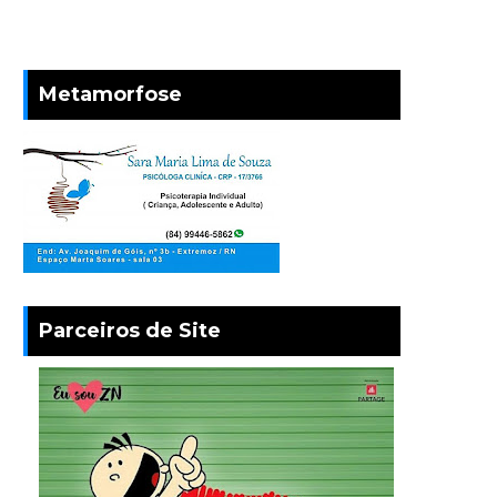
Metamorfose
Parceiros de Site