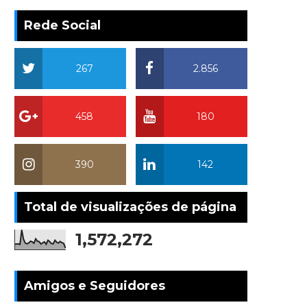
Rede Social
267
2.856
458
180
390
142
Total de visualizações de página
1,572,272
Amigos e Seguidores