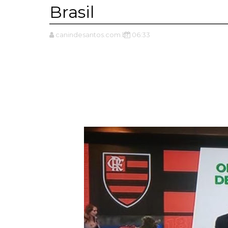
Brasil
canindesantos.com.br
06:33