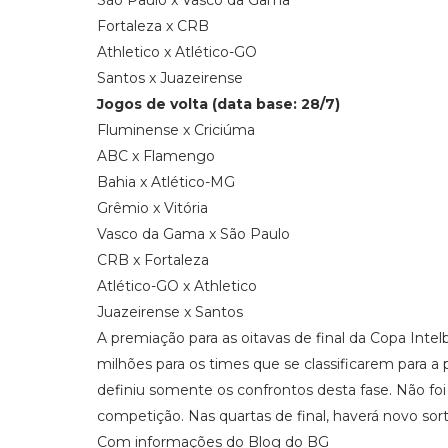
São Paulo x Vasco da Gama
Fortaleza x CRB
Athletico x Atlético-GO
Santos x Juazeirense
Jogos de volta (data base: 28/7)
Fluminense x Criciúma
ABC x Flamengo
Bahia x Atlético-MG
Grêmio x Vitória
Vasco da Gama x São Paulo
CRB x Fortaleza
Atlético-GO x Athletico
Juazeirense x Santos
A premiação para as oitavas de final da Copa Inte
milhões para os times que se classificarem para a p
definiu somente os confrontos desta fase. Não f
competição. Nas quartas de final, haverá novo sort
Com informações do Blog do BG