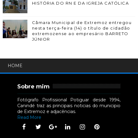
HISTÓRIA DO RN E DA IGREJA CATÓLICA
Câmara Municipal de Extremoz entregou
nesta terça-feira (14) o título de cidadão
extremozense ao empresário BARRETO
JÚNIOR
HOME
Sobre mim
Fotógrafo Profissional Potiguar desde 1994,
Canindé traz as principais noticias do municipio
de Extremoz e adjacências.
Read More