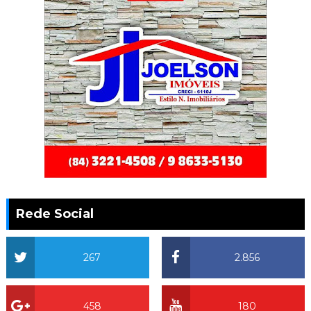
Rede Social
267
2.856
458
180