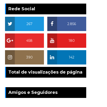
Rede Social
267
2.856
458
180
390
142
Total de visualizações de página
Amigos e Seguidores