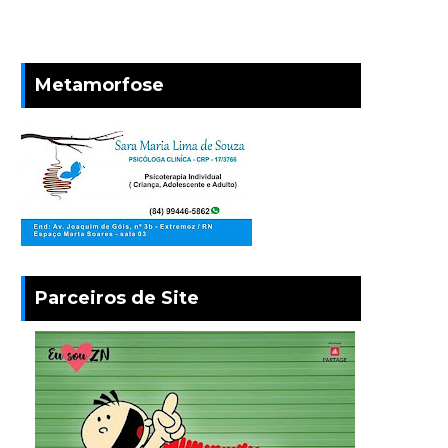
Metamorfose
Parceiros de Site