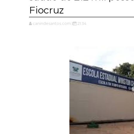
Fiocruz
canindesantos.com.br
21:34