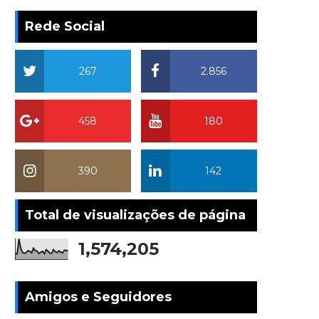
Rede Social
267
2.856
458
180
390
142
Total de visualizações de página
1,574,205
Amigos e Seguidores