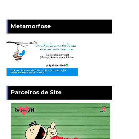
Metamorfose
Parceiros de Site