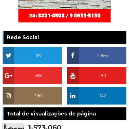
Rede Social
267
2.856
458
180
390
142
Total de visualizações de página
1,573,060