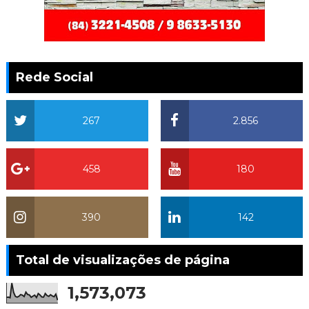
Rede Social
267
2.856
458
180
390
142
Total de visualizações de página
1,573,073