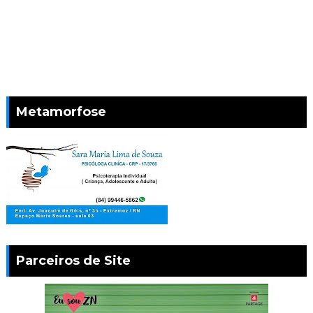
Metamorfose
Parceiros de Site