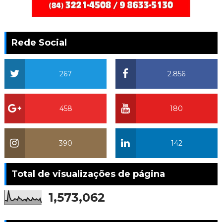
Rede Social
267
2.856
458
180
390
142
Total de visualizações de página
1,573,062