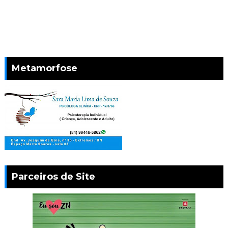
Metamorfose
Parceiros de Site