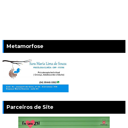
Metamorfose
Parceiros de Site