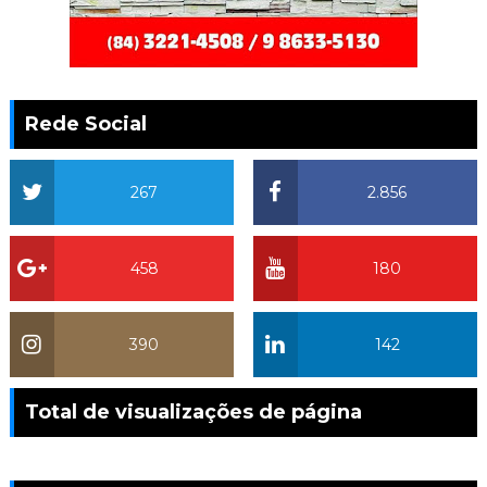
Rede Social
267
2.856
458
180
390
142
Total de visualizações de página