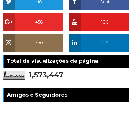
267
2.856
458
180
390
142
Total de visualizações de página
1,573,447
Amigos e Seguidores