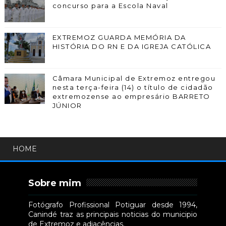
concurso para a Escola Naval
EXTREMOZ GUARDA MEMÓRIA DA
HISTÓRIA DO RN E DA IGREJA CATÓLICA
Câmara Municipal de Extremoz entregou
nesta terça-feira (14) o título de cidadão
extremozense ao empresário BARRETO
JÚNIOR
HOME
Sobre mim
Fotógrafo Profissional Potiguar desde 1994,
Canindé traz as principais noticias do municipio
de Extremoz e adjacências.