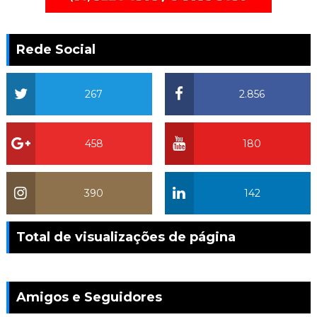
Rede Social
267
2.856
458
180
390
142
Total de visualizações de página
Amigos e Seguidores