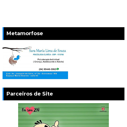
Metamorfose
Parceiros de Site