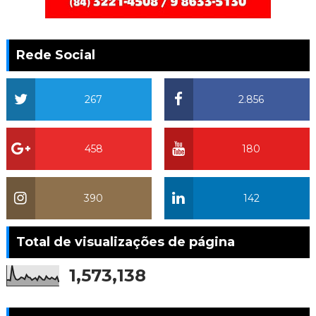
Rede Social
267
2.856
458
180
390
142
Total de visualizações de página
1,573,138