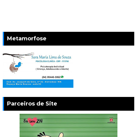
Metamorfose
Parceiros de Site