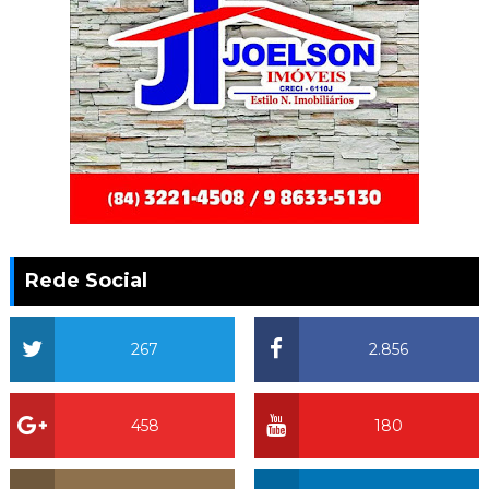
Rede Social
267
2.856
458
180