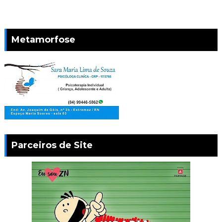
Metamorfose
Parceiros de Site