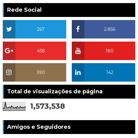
Rede Social
267
2.856
458
180
390
142
Total de visualizações de página
1,573,538
Amigos e Seguidores