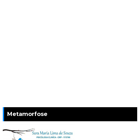
Metamorfose