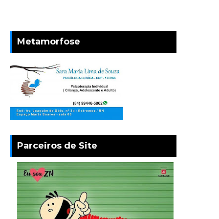
Metamorfose
Parceiros de Site