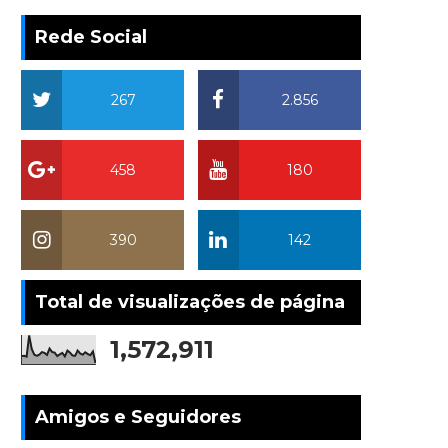
Rede Social
267
2.856
458
180
390
142
Total de visualizações de página
1,572,911
Amigos e Seguidores