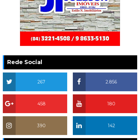
Rede Social
267
2.856
458
180
390
142