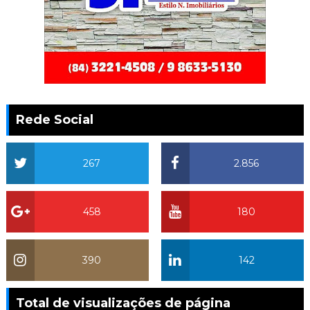
Rede Social
267
2.856
458
180
390
142
Total de visualizações de página