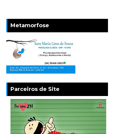
Metamorfose
Parceiros de Site