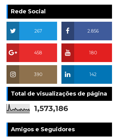
Rede Social
267
2.856
458
180
390
142
Total de visualizações de página
1,573,186
Amigos e Seguidores