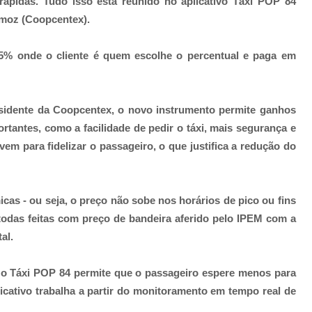
 rápidas. Tudo isso está reunido no aplicativo Táxi POP 84
remoz (Coopcentex).
5% onde o cliente é quem escolhe o percentual e paga em
sidente da Coopcentex, o novo instrumento permite ganhos
rtantes, como a facilidade de pedir o táxi, mais segurança e
em para fidelizar o passageiro, o que justifica a redução do
icas - ou seja, o preço não sobe nos horários de pico ou fins
odas feitas com preço de bandeira aferido pelo IPEM com a
al.
 o Táxi POP 84 permite que o passageiro espere menos para
cativo trabalha a partir
do monitoramento em tempo real de