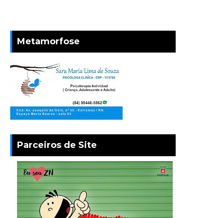
Metamorfose
Parceiros de Site