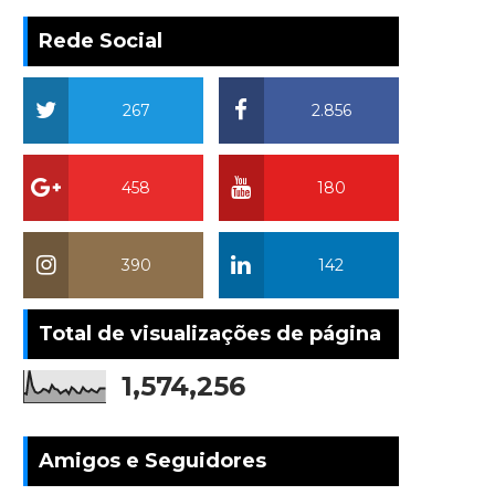
Rede Social
267
2.856
458
180
390
142
Total de visualizações de página
1,574,256
Amigos e Seguidores