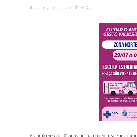
canindesantos.com.br
08:05
As mulheres de 40 anos acima podem realizar exame