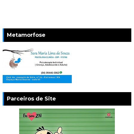
Metamorfose
Parceiros de Site