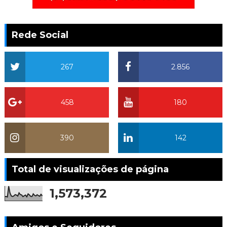
Rede Social
267
2.856
458
180
390
142
Total de visualizações de página
1,573,372