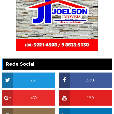
Rede Social
267
2.856
458
180