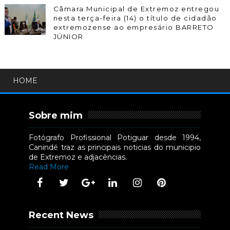
Câmara Municipal de Extremoz entregou
nesta terça-feira (14) o título de cidadão
extremozense ao empresário BARRETO
JÚNIOR
HOME
Sobre mim
Fotógrafo Profissional Potiguar desde 1994,
Canindé traz as principais noticias do municipio
de Extremoz e adjacências.
Read More
Recent News