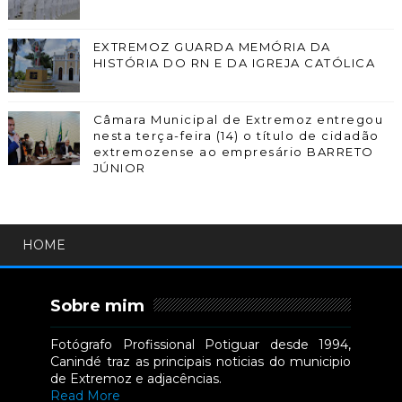
EXTREMOZ GUARDA MEMÓRIA DA
HISTÓRIA DO RN E DA IGREJA CATÓLICA
Câmara Municipal de Extremoz entregou
nesta terça-feira (14) o título de cidadão
extremozense ao empresário BARRETO
JÚNIOR
HOME
Sobre mim
Fotógrafo Profissional Potiguar desde 1994,
Canindé traz as principais noticias do municipio
de Extremoz e adjacências.
Read More