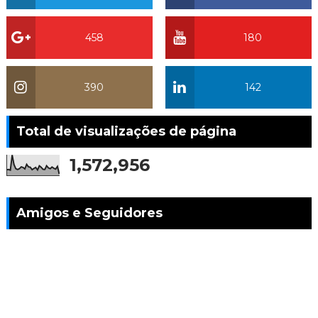
458
180
390
142
Total de visualizações de página
1,572,956
Amigos e Seguidores