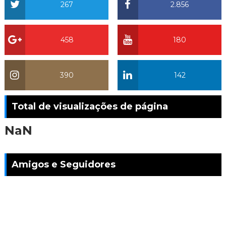
267
2.856
458
180
390
142
Total de visualizações de página
NaN
Amigos e Seguidores