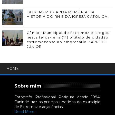
EXTREMOZ GUARDA MEMÓRIA DA
HISTÓRIA DO RN E DA IGREJA CATÓLICA
Câmara Municipal de Extremoz entregou
nesta terça-feira (14) o título de cidadão
extremozense ao empresário BARRETO
JÚNIOR
HOME
Sobre mim
Fotógrafo Profissional Potiguar desde 1994,
Canindé traz as principais noticias do municipio
de Extremoz e adjacências.
Read More