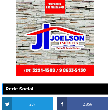
Rede Social
267
2.856