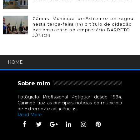
Câmara Municipal de Extremoz entregou
nesta terça-feira (14) o título de cidadão
extremozense ao empresário BARRETO
JÚNIOR
HOME
Sobre mim
Fotógrafo Profissional Potiguar desde 1994,
Canindé traz as principais noticias do municipio
de Extremoz e adjacências.
Read More