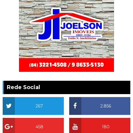
Rede Social
267
2.856
458
180