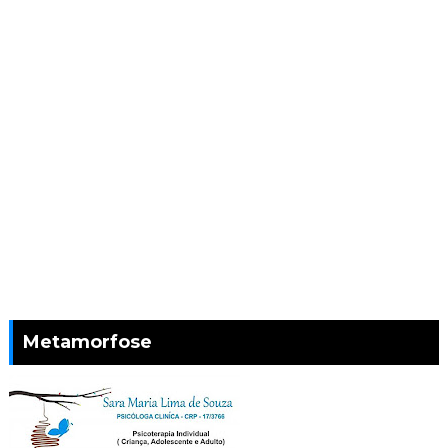
Metamorfose