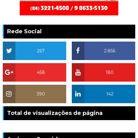
Rede Social
267
2.856
458
180
390
142
Total de visualizações de página