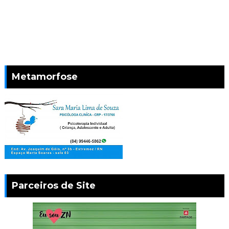
Metamorfose
Parceiros de Site