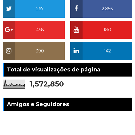
267
2.856
458
180
390
142
Total de visualizações de página
1,572,850
Amigos e Seguidores