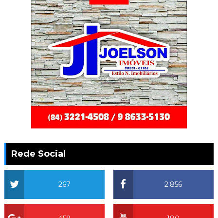
Rede Social
267
2.856