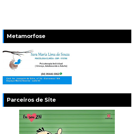
Metamorfose
Parceiros de Site