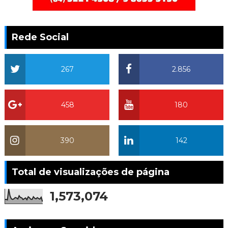
Rede Social
267
2.856
458
180
390
142
Total de visualizações de página
1,573,074