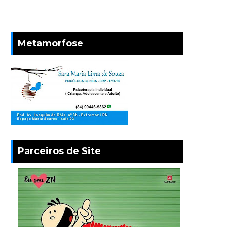
Metamorfose
Parceiros de Site