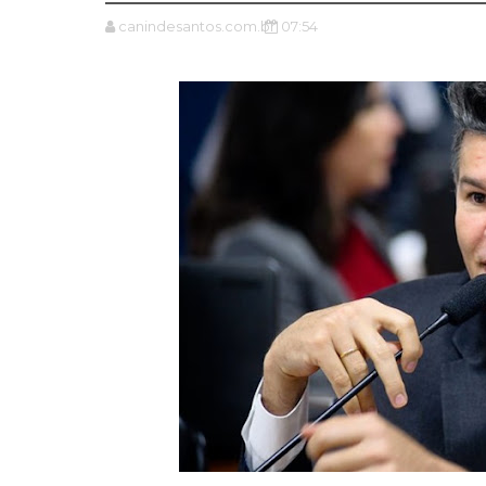
canindesantos.com.br
07:54