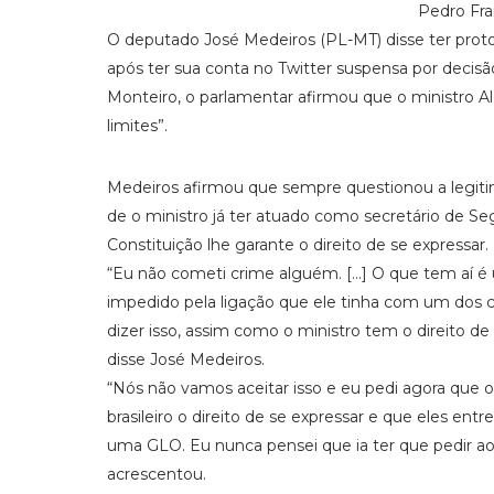
Pedro Fr
O deputado José Medeiros (PL-MT) disse ter prot
após ter sua conta no Twitter suspensa por decisão
Monteiro, o parlamentar afirmou que o ministro A
limites”.
Medeiros afirmou que sempre questionou a legitim
de o ministro já ter atuado como secretário de S
Constituição lhe garante o direito de se expressar.
“Eu não cometi crime alguém. […] O que tem aí é u
impedido pela ligação que ele tinha com um dos can
dizer isso, assim como o ministro tem o direito d
disse José Medeiros.
“Nós não vamos aceitar isso e eu pedi agora que 
brasileiro o direito de se expressar e que eles en
uma GLO. Eu nunca pensei que ia ter que pedir ao E
acrescentou.