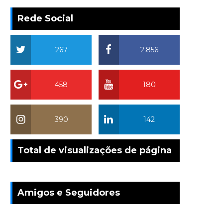
Rede Social
267
2.856
458
180
390
142
Total de visualizações de página
Amigos e Seguidores