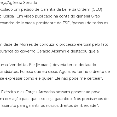
ança/Agência Senado
ocolado um pedido de Garantia da Lei e da Ordem (GLO)
 judicial. Em vídeo publicado na conta do general Girão
lexandre de Moraes, presidente do TSE, “passou de todos os
idade de Moraes de conduzir o processo eleitoral pelo fato
egurança do governo Geraldo Alckmin e destacou que a
ma ‘vendetta’. Ele [Moraes] deveria ter se declarado
didatos. Foi isso que eu disse. Agora, eu tenho o direito de
e se expressar como ele quiser. Ele não pode me cercear”,
o Exército e as Forças Armadas possam garantir ao povo
trem em ação para que isso seja garantido. Nós precisamos de
xército para garantir os nossos direitos de liberdade”,