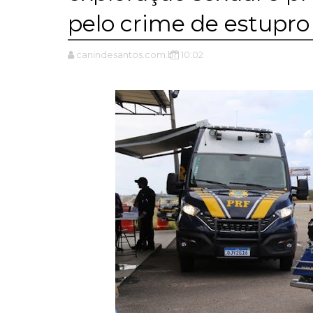
pelo crime de estupr
canindesantos.com.br
10:02