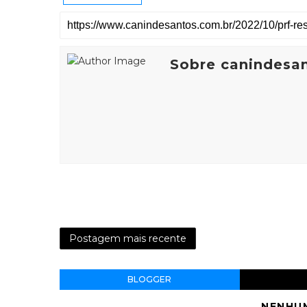
Sobre canindesa
Postagem mais recente
BLOGGER
NENHU