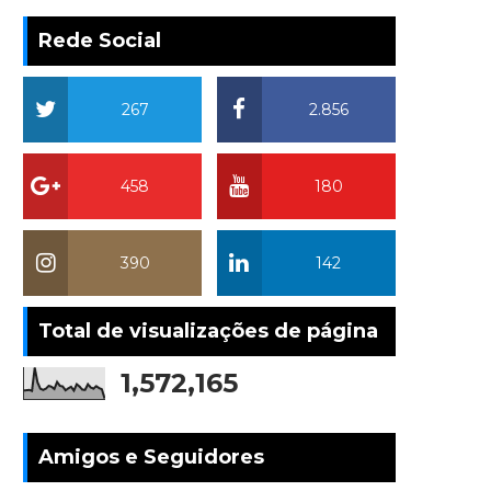
Rede Social
267
2.856
458
180
390
142
Total de visualizações de página
1,572,165
Amigos e Seguidores