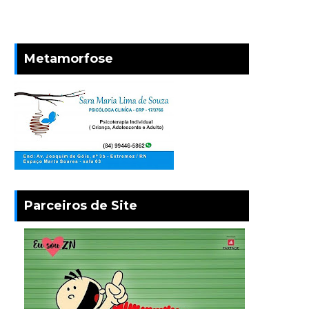
Metamorfose
Parceiros de Site