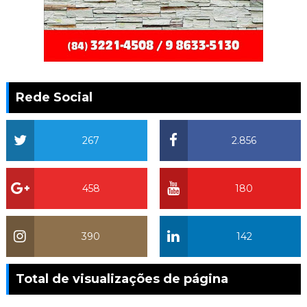
Rede Social
267
2.856
458
180
390
142
Total de visualizações de página