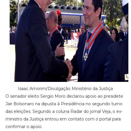
Isaac Amorim/Divulgação Ministério da Justiça
O senador eleito Sergio Moro declarou apoio ao presidete
Jair Bolsonaro na dipusta à Presidência no segundo turno
das eleições. Segundo a coluna Radar do jornal Veja, o ex-
ministro da Justiça entrou em contato com o portal para
confirmar o apoio.