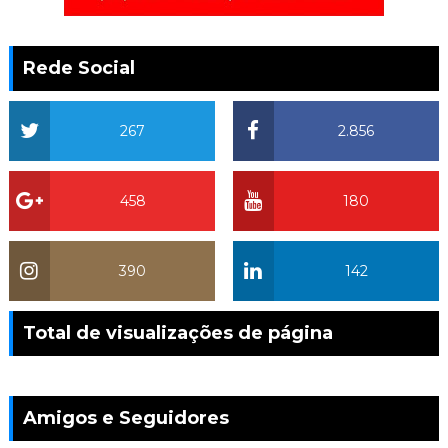
Rede Social
267
2.856
458
180
390
142
Total de visualizações de página
Amigos e Seguidores