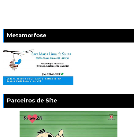
Metamorfose
Parceiros de Site