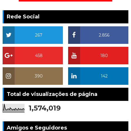
Rede Social
267
2.856
458
180
390
142
Total de visualizações de página
1,574,019
Amigos e Seguidores