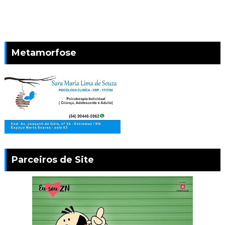
Metamorfose
Parceiros de Site