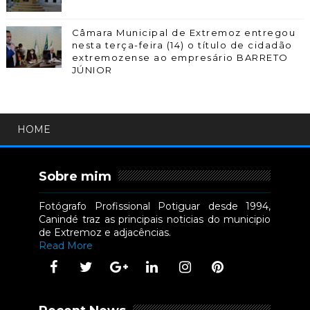
Câmara Municipal de Extremoz entregou
nesta terça-feira (14) o título de cidadão
extremozense ao empresário BARRETO
JÚNIOR
HOME
Sobre mim
Fotógrafo Profissional Potiguar desde 1994,
Canindé traz as principais noticias do municipio
de Extremoz e adjacências.
Read More