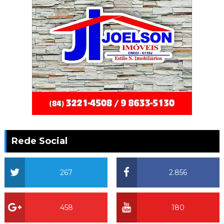
Rede Social
267
2.856
458
180