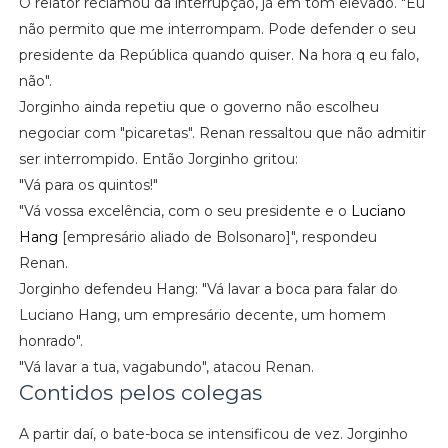
O relator reclamou da interrupção, já em tom elevado. "Eu
não permito que me interrompam. Pode defender o seu
presidente da República quando quiser. Na hora q eu falo,
não".
Jorginho ainda repetiu que o governo não escolheu
negociar com "picaretas". Renan ressaltou que não admitir
ser interrompido. Então Jorginho gritou:
"Vá para os quintos!"
"Vá vossa excelência, com o seu presidente e o
Luciano
Hang
[empresário aliado de Bolsonaro]", respondeu
Renan.
Jorginho defendeu Hang: "Vá lavar a boca para falar do
Luciano Hang, um empresário decente, um homem
honrado".
"Vá lavar a tua, vagabundo", atacou Renan.
Contidos pelos colegas
A partir daí, o bate-boca se intensificou de vez. Jorginho