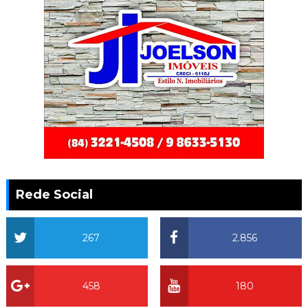
Rede Social
267
2.856
458
180