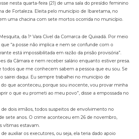
e nesta quarta-feira (21) de uma sala do presídio feminino
a de Fortaleza. Eleita pelo município de Ibaretama, no
o em uma chacina com sete mortos ocorrida no município.
 Mesquita, da 1ª Vara Cível da Comarca de Quixadá. Por meio
que “a posse não implica e nem se confunde com o
ante está impossibilitada em razão da prisão provisória”.
ões da Câmara e nem receber salário enquanto estiver presa.
e todos que me conhecem sabem a pessoa que eu sou. Se
o sairei daqui. Eu sempre trabalhei no município de
 do que aconteceu, porque sou inocente, vou provar minha
mprir o que eu prometi ao meu povo”, disse a empossada no
 de dois irmãos, todos suspeitos de envolvimento no
a de sete anos. O crime aconteceu em 26 de novembro,
s vítimas estavam.
 auxiliar os executores, ou seja, ela teria dado apoio