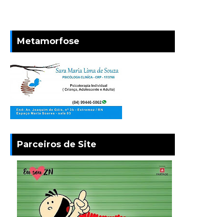
Metamorfose
Parceiros de Site