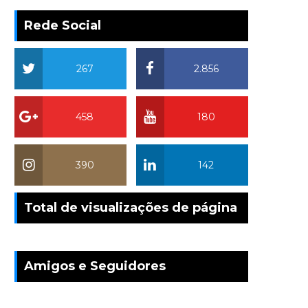
Rede Social
267
2.856
458
180
390
142
Total de visualizações de página
Amigos e Seguidores