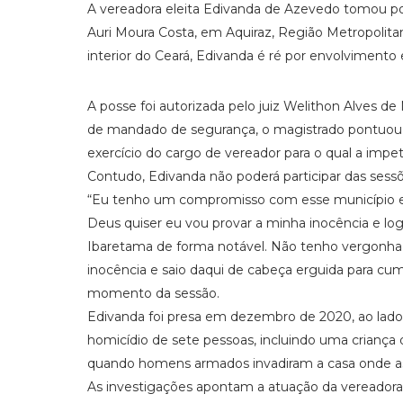
A vereadora eleita Edivanda de Azevedo tomou poss
Auri Moura Costa, em Aquiraz, Região Metropolitan
interior do Ceará, Edivanda é ré por envolviment
A posse foi autorizada pelo juiz Welithon Alves de
de mandado de segurança, o magistrado pontuou 
exercício do cargo de vereador para o qual a impetr
Contudo, Edivanda não poderá participar das sess
“Eu tenho um compromisso com esse município 
Deus quiser eu vou provar a minha inocência e log
Ibaretama de forma notável. Não tenho vergonha
inocência e saio daqui de cabeça erguida para cu
momento da sessão.
Edivanda foi presa em dezembro de 2020, ao lado
homicídio de sete pessoas, incluindo uma crianç
quando homens armados invadiram a casa onde a
As investigações apontam a atuação da vereadora de