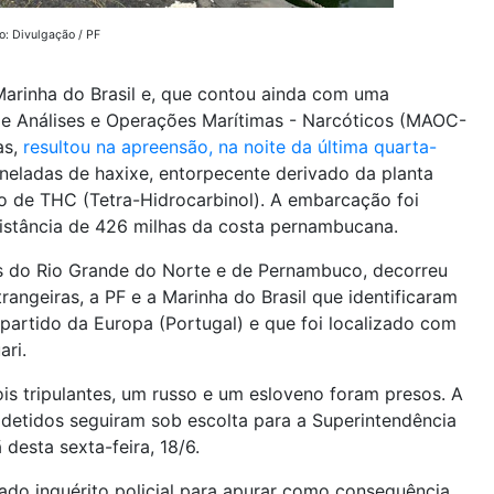
o: Divulgação / PF
Marinha do Brasil e, que contou ainda com uma
e Análises e Operações Marítimas - Narcóticos (MAOC-
as,
resultou na apreensão, na noite da última quarta-
neladas de haxixe, entorpecente derivado da planta
o de THC (Tetra-Hidrocarbinol).
A embarcação foi
distância de 426 milhas da costa pernambucana.
is do Rio Grande do Norte e de Pernambuco, decorreu
rangeiras, a PF e a Marinha do Brasil que identificaram
partido da Europa (Portugal) e que foi localizado com
ari.
is tripulantes, um russo e um esloveno foram presos.
A
etidos seguiram sob escolta para a Superintendência
esta sexta-feira, 18/6.
rado inquérito policial para apurar como consequência