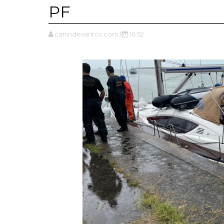
PF
canindesantos.com.br
16:52