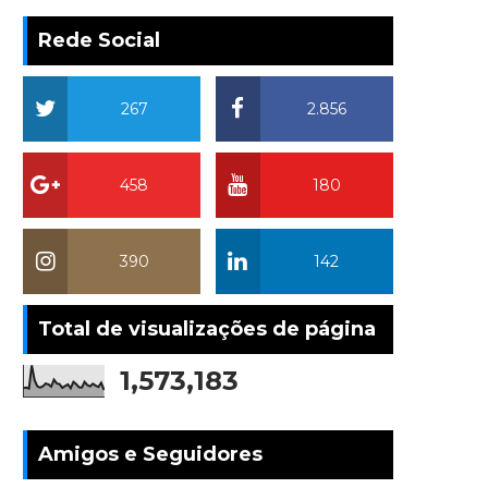
Rede Social
267
2.856
458
180
390
142
Total de visualizações de página
1,573,183
Amigos e Seguidores