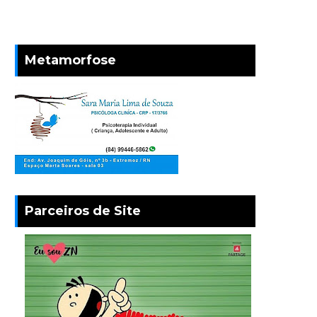
Metamorfose
Parceiros de Site