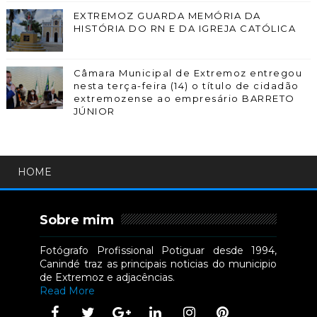
EXTREMOZ GUARDA MEMÓRIA DA
HISTÓRIA DO RN E DA IGREJA CATÓLICA
Câmara Municipal de Extremoz entregou
nesta terça-feira (14) o título de cidadão
extremozense ao empresário BARRETO
JÚNIOR
HOME
Sobre mim
Fotógrafo Profissional Potiguar desde 1994,
Canindé traz as principais noticias do municipio
de Extremoz e adjacências.
Read More