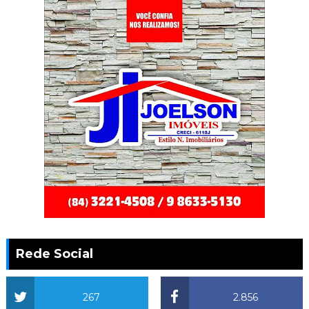
Rede Social
267
2.856