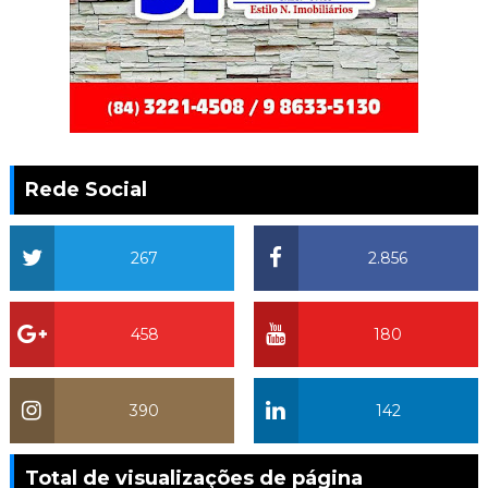
Rede Social
267
2.856
458
180
390
142
Total de visualizações de página